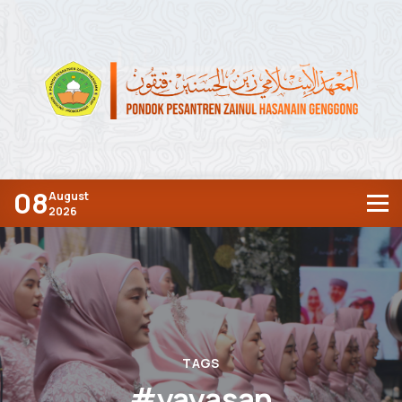
08
August
2026
TAGS
#yayasan