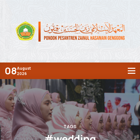
08
August
2026
TAGS
#wedding