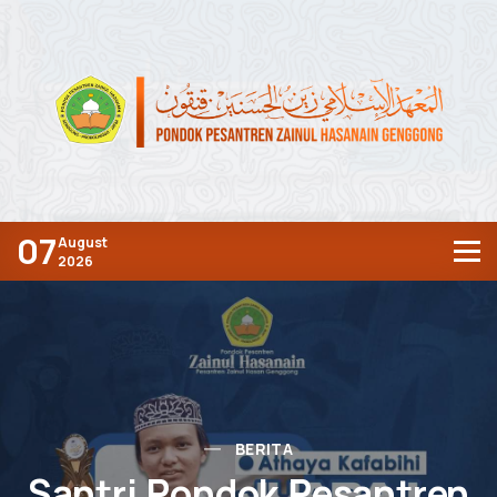
07
August
2026
BERITA
Santri Pondok Pesantren