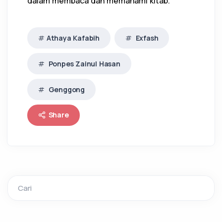
dalam membaca dan memahami kitab.
Athaya Kafabih
Exfash
Ponpes Zainul Hasan
Genggong
Share
Cari