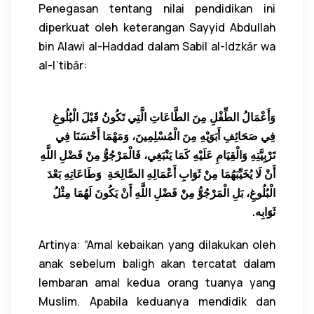
Penegasan tentang nilai pendidikan ini
diperkuat oleh keterangan Sayyid Abdullah
bin Alawi al-Haddad dalam Sabil al-Idzkār wa
al-Iʿtibār:
وَأَعْمَالُ الطِّفْلِ مِنَ الطَّاعَاتِ الَّتِي تَكُونُ قَبْلَ الْبُلُوغِ
فِي صَحَائِفِ أَبَوَيْهِ مِنَ الْمُسْلِمِينَ، وَمَهْمَا أَحْسَنَا فِي
تَرْبِيَّتِهِ وَالْقِيَامِ عَلَيْهِ كَمَا يَنْبَغِي، فَالْمَرْجُوُّ مِنْ فَضْلِ اللَّهِ
أَنْ لَا يُخَيِّبَهُمَا مِنْ ثَوَابِ أَعْمَالِهِ الصَّالِحَةِ وَطَاعَاتِهِ بَعْدَ
الْبُلُوغِ، بَلِ الْمَرْجُوُّ مِنْ فَضْلِ اللَّهِ أَنْ يَكُونَ لَهُمَا مِثْلُ
ثَوَابِه.
Artinya: “Amal kebaikan yang dilakukan oleh
anak sebelum baligh akan tercatat dalam
lembaran amal kedua orang tuanya yang
Muslim. Apabila keduanya mendidik dan